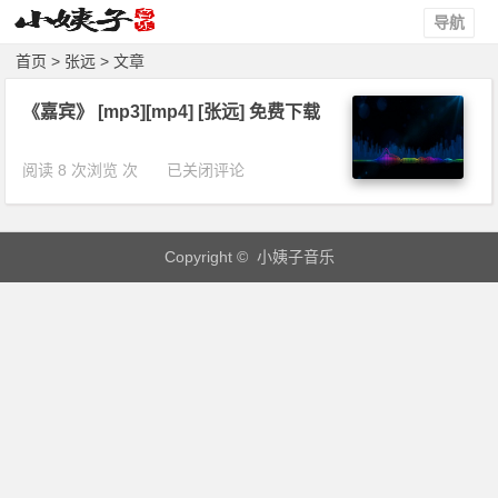
导航
首页
> 张远 > 文章
《嘉宾》 [mp3][mp4] [张远] 免费下载
《嘉
阅读 8 次浏览 次
已关闭评论
宾》
[m
p
Copyright © 小姨子音乐
3]
[m
p
4]
[张
远]
免
费
下
载