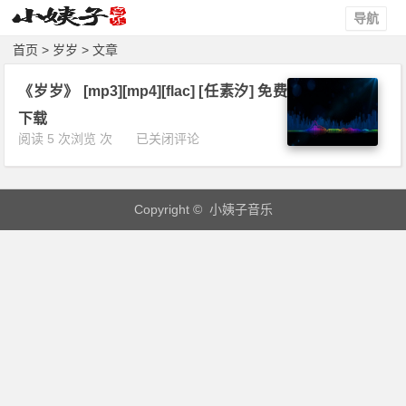
导航
首页
> 岁岁 > 文章
《岁岁》 [mp3][mp4][flac] [任素汐] 免费
下载
《岁
阅读 5 次浏览 次
已关闭评论
岁》
[m
p
Copyright © 小姨子音乐
3]
[m
p
4]
[f
l
a
c]
[任
素
汐]