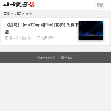
导航
首页
> 囚鸟 > 文章
《囚鸟》 [mp3][mp4][flac] [彭羚] 免费下
载
《囚
阅读 5 次浏览 次
已关闭评论
鸟》
[m
p
Copyright © 小姨子音乐
3]
[m
p
4]
[f
l
a
c]
[彭
羚]
免