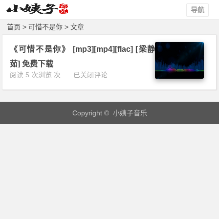
导航
首页
> 可惜不是你 > 文章
《可惜不是你》 [mp3][mp4][flac] [梁静
茹] 免费下载
《可
阅读 5 次浏览 次
已关闭评论
惜
不
是
Copyright © 小姨子音乐
你》
[m
p
3]
[m
p
4]
[f
l
a
c]