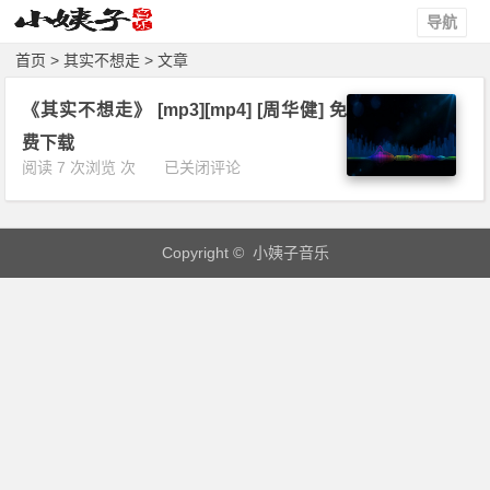
导航
首页
> 其实不想走 > 文章
《其实不想走》 [mp3][mp4] [周华健] 免
费下载
《其
阅读 7 次浏览 次
已关闭评论
实
不
想
Copyright © 小姨子音乐
走》
[m
p
3]
[m
p
4]
[周
华
健]
免