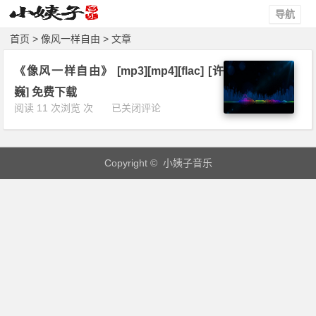
导航
首页
> 像风一样自由 > 文章
《像风一样自由》 [mp3][mp4][flac] [许
巍] 免费下载
《像
阅读 11 次浏览 次
已关闭评论
风
一
样
Copyright © 小姨子音乐
自
由》
[m
p
3]
[m
p
4]
[f
l
a