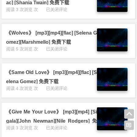
m’
[m
u》
ac] [Shania Twain] 免费下载
[t
费
W
p
[m
《W
阅读 3 次浏览 次
已关闭评论
r
下
i
4]
p
a
i
载
t
[f
3]
k
p
h
l
[m
i
l
K
a
p
《Wolves》 [mp3][mp4][flac] [Selena G
n
e
i
c]
4]
g
S]
omez][Marshmello] 免费下载
n
[W
[f
U
免
《W
阅读 5 次浏览 次
已关闭评论
d
e
l
p
费
o
n
s
a
D
下
l
e
t
c]
r
载
v
s
l
[W
e
《Same Old Love》 [mp3][mp4][flac] [S
e
s》
i
e
a
s》
[m
f
s
elena Gomez] 免费下载
m
[m
p
e]
t
《S
阅读 4 次浏览 次
已关闭评论
i
p
3]
免
l
a
n
3]
[m
费
i
m
g》
[m
p
下
f
e
[m
p
4]
载
《Give Me Your Love》 [mp3][mp4] [Si
e]
O
p
4]
[f
免
l
3]
gala][John Newman][Nile Rodgers] 免
[f
l
费
d
[m
《G
阅读 3 次浏览 次
已关闭评论
l
a
费下载
下
L
p
i
a
c]
载