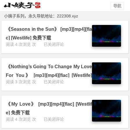
导航
小姨子系列，永久导航地址：
222308.xyz
《Seasons in the Sun》 [mp3][mp4][fla
c] [Westlife] 免费下载
《S
阅读 4 次浏览 次
已关闭评论
e
a
s
《Nothing’s Going To Change My Love
o
n
For You》 [mp3][mp4][flac] [Westlife]
s
《N
阅读 3 次浏览 次
已关闭评论
免费下载
i
o
n
t
t
h
h
《My Love》 [mp3][mp4][flac] [Westlif
i
e
n
e] 免费下载
S
g’s
《M
阅读 4 次浏览 次
已关闭评论
u
G
y
n》
o