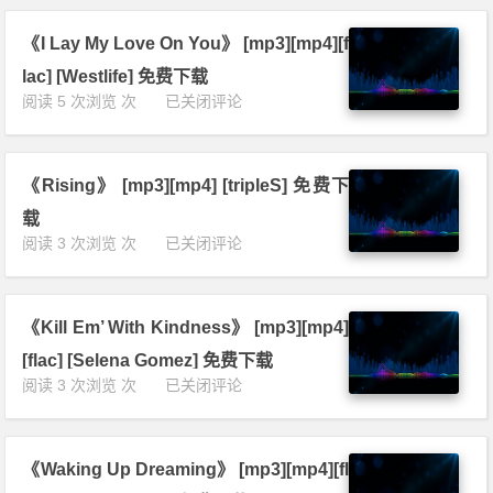
L
[m
i
o
p
n
《I Lay My Love On You》 [mp3][mp4][f
v
3]
g
e》
[m
lac] [Westlife] 免费下载
T
[m
p
《I
阅读 5 次浏览 次
已关闭评论
o
p
4]
L
C
3]
[f
a
h
[m
l
y
a
p
a
《Rising》 [mp3][mp4] [tripleS] 免费下
M
n
4]
c]
y
g
载
[f
[W
L
e
《R
阅读 3 次浏览 次
已关闭评论
l
e
o
M
i
a
s
v
y
s
c]
t
e
L
i
[W
l
O
o
《Kill Em’ With Kindness》 [mp3][mp4]
n
e
i
n
v
g》
s
f
[flac] [Selena Gomez] 免费下载
Y
e
[m
t
e]
《K
阅读 3 次浏览 次
已关闭评论
o
F
p
l
免
i
u》
o
3]
i
费
l
[m
r
[m
f
下
l
p
Y
p
e]
载
《Waking Up Dreaming》 [mp3][mp4][fl
E
3]
o
4]
免