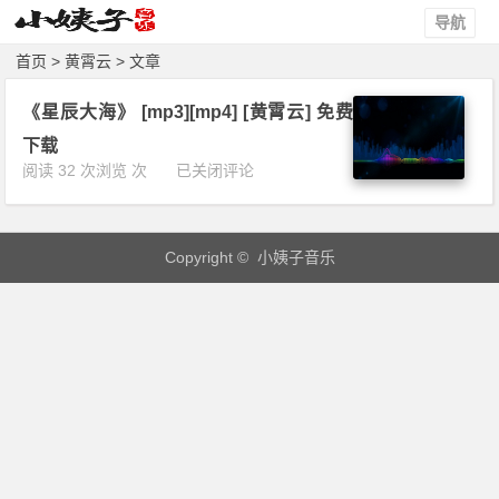
导航
首页
> 黄霄云 > 文章
《星辰大海》 [mp3][mp4] [黄霄云] 免费
下载
《星
阅读 32 次浏览 次
已关闭评论
辰
大
海》
Copyright © 小姨子音乐
[m
p
3]
[m
p
4]
[黄
霄
云]
免
费