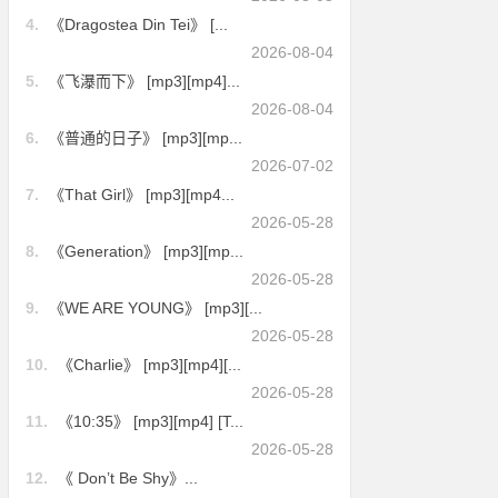
4.
《Dragostea Din Tei》 [...
2026-08-04
5.
《飞瀑而下》 [mp3][mp4]...
2026-08-04
6.
《普通的日子》 [mp3][mp...
2026-07-02
7.
《That Girl》 [mp3][mp4...
2026-05-28
8.
《Generation》 [mp3][mp...
2026-05-28
9.
《WE ARE YOUNG》 [mp3][...
2026-05-28
10.
《Charlie》 [mp3][mp4][...
2026-05-28
11.
《10:35》 [mp3][mp4] [T...
2026-05-28
12.
《 Don’t Be Shy》...