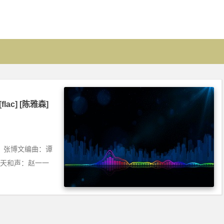
ac] [陈雅森]
曲：张博文编曲：谭
师：高天和声：赵一一