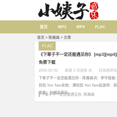
首页
MP3
MP4
FLAC
首页
> 陈雅森 > 文章
FLAC
《下辈子不一定还能遇见你》 [mp3][mp4][fl
免费下载
2026-02-02
阅读 3 次浏览 次
已关闭评论
下辈子不一定还能遇见你 - 陈雅森词：李守俊
侃侃.Yori.Tam吉他：谭侃侃.Yori.Tam监录
混音：刘城函音乐...
下辈子不一定还能遇见你
,
陈雅森