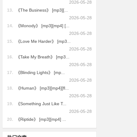
2026-05-28
13.
《The Business》 [mp3][...
2026-05-28
14.
《Monody》 [mp3][mp4] [...
2026-05-28
15.
《Love Me Harder》 [mp3...
2026-05-28
16.
《Take My Breath》 [mp3...
2026-05-28
17.
《Blinding Lights》 [mp...
2026-05-28
18.
《Human》 [mp3][mp4][fl...
2026-05-28
19.
《Something Just Like T...
2026-05-28
20.
《Riptide》 [mp3][mp4] ...