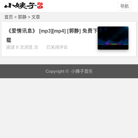
导航
首页
> 郭静 > 文章
《爱情讯息》 [mp3][mp4] [郭静] 免费下
载
《爱
阅读 8 次浏览 次
已关闭评论
情
讯
息》
Copyright © 小姨子音乐
[m
p
3]
[m
p
4]
[郭
静]
免
费
下