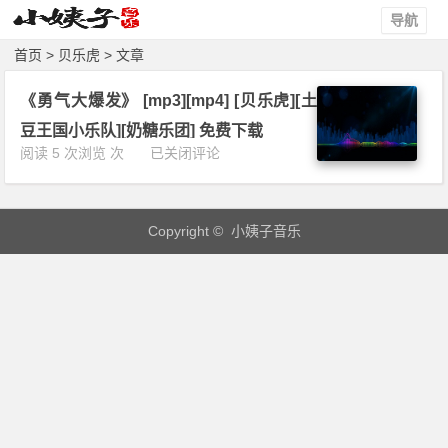
导航
首页
> 贝乐虎 > 文章
《勇气大爆发》 [mp3][mp4] [贝乐虎][土
豆王国小乐队][奶糖乐团] 免费下载
《勇
阅读 5 次浏览 次
已关闭评论
气
大
爆
Copyright © 小姨子音乐
发》
[m
p
3]
[m
p
4]
[贝
乐
虎]
[土