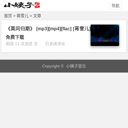
导航
首页
> 蒋雪儿 > 文章
《莫问归期》 [mp3][mp4][flac] [蒋雪儿]
免费下载
《莫
阅读 11 次浏览 次
已关闭评论
问
归
期》
Copyright © 小姨子音乐
[m
p
3]
[m
p
4]
[f
l
a
c]
[蒋