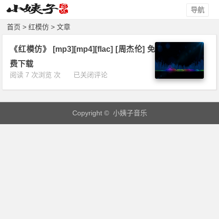
导航
首页
> 红模仿 > 文章
《红模仿》 [mp3][mp4][flac] [周杰伦] 免
费下载
《红
阅读 7 次浏览 次
已关闭评论
模
仿》
[m
Copyright © 小姨子音乐
p
3]
[m
p
4]
[f
l
a
c]
[周
杰