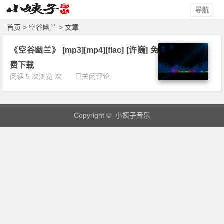
导航
首页
> 空谷幽兰 > 文章
《空谷幽兰》 [mp3][mp4][flac] [许巍] 免
费下载
《空
阅读 5 次浏览 次
已关闭评论
谷
幽
兰》
Copyright © 小姨子音乐
[m
p
3]
[m
p
4]
[f
l
a
c]
[许