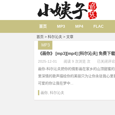
首页
MP3
MP4
FLAC
首页
> 科尔沁夫 > 文章
MP3
《画你》 [mp3][mp4] [科尔沁夫] 免费下载
2025-12-01
阅读 9 次浏览 次
已关闭评论
画你-科尔沁夫把你的倩影画在家乡的山顶甜蜜
里深情的歌声描绘你的美丽只为让你永驻我心里
可爱的你让我在梦中...
画你
,
科尔沁夫