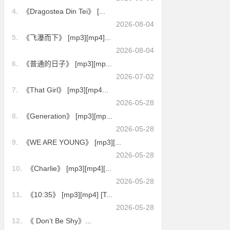
4.
《Dragostea Din Tei》 [...
2026-08-04
5.
《飞瀑而下》 [mp3][mp4]...
2026-08-04
6.
《普通的日子》 [mp3][mp...
2026-07-02
7.
《That Girl》 [mp3][mp4...
2026-05-28
8.
《Generation》 [mp3][mp...
2026-05-28
9.
《WE ARE YOUNG》 [mp3][...
2026-05-28
10.
《Charlie》 [mp3][mp4][...
2026-05-28
11.
《10:35》 [mp3][mp4] [T...
2026-05-28
12.
《 Don’t Be Shy》...