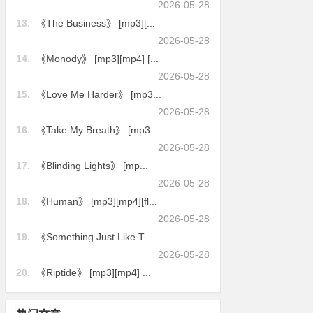
2026-05-28
13.
《The Business》 [mp3][...
2026-05-28
14.
《Monody》 [mp3][mp4] [...
2026-05-28
15.
《Love Me Harder》 [mp3...
2026-05-28
16.
《Take My Breath》 [mp3...
2026-05-28
17.
《Blinding Lights》 [mp...
2026-05-28
18.
《Human》 [mp3][mp4][fl...
2026-05-28
19.
《Something Just Like T...
2026-05-28
20.
《Riptide》 [mp3][mp4] ...