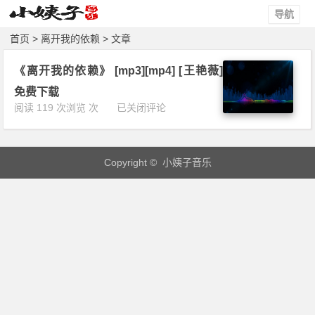
导航
首页
> 离开我的依赖 > 文章
《离开我的依赖》 [mp3][mp4] [王艳薇]
免费下载
《离
阅读 119 次浏览 次
已关闭评论
开
我
的
Copyright © 小姨子音乐
依
赖》
[m
p
3]
[m
p
4]
[王
艳
薇]