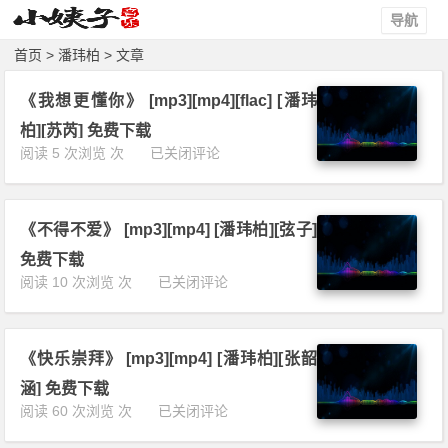
导航
首页
> 潘玮柏 > 文章
《我想更懂你》 [mp3][mp4][flac] [潘玮
柏][苏芮] 免费下载
《我
阅读 5 次浏览 次
已关闭评论
想
更
懂
《不得不爱》 [mp3][mp4] [潘玮柏][弦子]
你》
[m
免费下载
p
《不
阅读 10 次浏览 次
已关闭评论
3]
得
[m
不
p
爱》
4]
《快乐崇拜》 [mp3][mp4] [潘玮柏][张韶
[m
[f
p
涵] 免费下载
l
3]
《快
阅读 60 次浏览 次
已关闭评论
a
[m
乐
c]
p