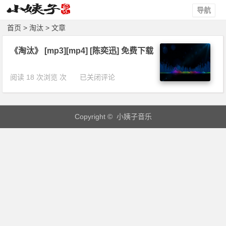
导航
首页
> 淘汰 > 文章
《淘汰》 [mp3][mp4] [陈奕迅] 免费下载
《淘
阅读 18 次浏览 次
已关闭评论
汰》
[m
p
Copyright © 小姨子音乐
3]
[m
p
4]
[陈
奕
迅]
免
费
下
载