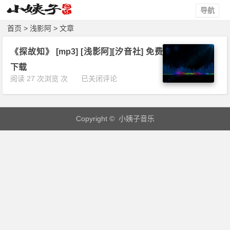
导航
首页
> 浅影阿 > 文章
《探故知》 [mp3] [浅影阿][汐音社] 免费
下载
《探
阅读 27 次浏览 次
已关闭评论
故
知》
[m
Copyright © 小姨子音乐
p
3]
[浅
影
阿]
[汐
音
社]
免
费
下