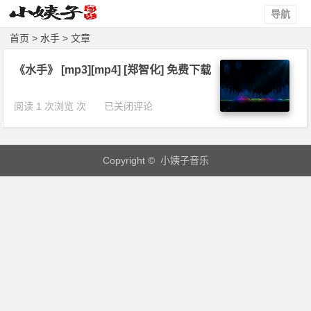
导航
首页
> 水手 > 文章
《水手》 [mp3][mp4] [郑智化] 免费下载
《水
阅读 1 次浏览 次
已关闭评论
手》
[m
p
Copyright © 小姨子音乐
3]
[m
p
4]
[郑
智
化]
免
费
下
载