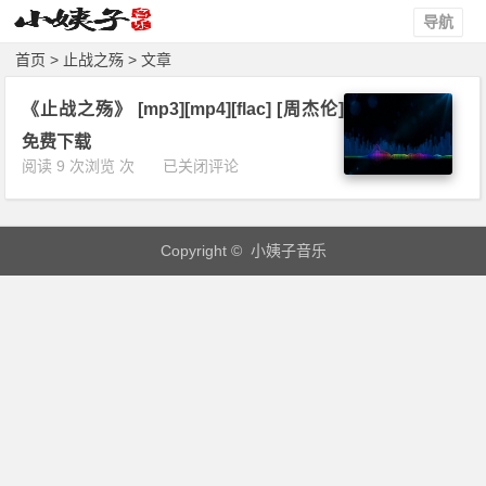
导航
首页
> 止战之殇 > 文章
《止战之殇》 [mp3][mp4][flac] [周杰伦]
免费下载
《止
阅读 9 次浏览 次
已关闭评论
战
之
殇》
Copyright © 小姨子音乐
[m
p
3]
[m
p
4]
[f
l
a
c]
[周