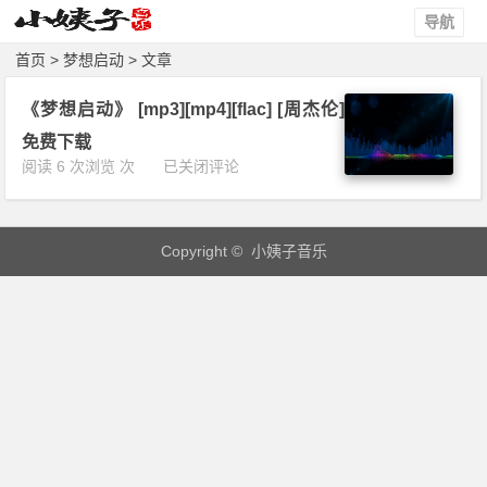
导航
首页
> 梦想启动 > 文章
《梦想启动》 [mp3][mp4][flac] [周杰伦]
免费下载
《梦
阅读 6 次浏览 次
已关闭评论
想
启
动》
Copyright © 小姨子音乐
[m
p
3]
[m
p
4]
[f
l
a
c]
[周