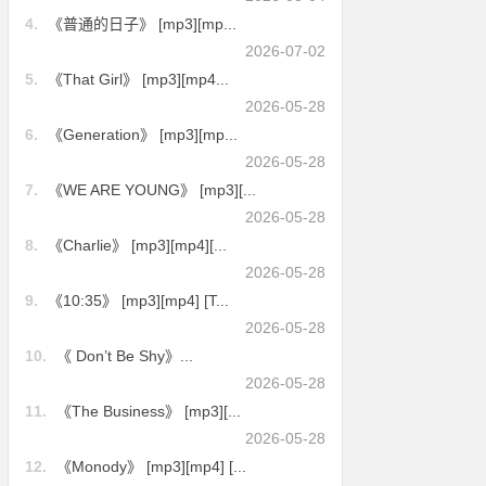
4.
《普通的日子》 [mp3][mp...
2026-07-02
5.
《That Girl》 [mp3][mp4...
2026-05-28
6.
《Generation》 [mp3][mp...
2026-05-28
7.
《WE ARE YOUNG》 [mp3][...
2026-05-28
8.
《Charlie》 [mp3][mp4][...
2026-05-28
9.
《10:35》 [mp3][mp4] [T...
2026-05-28
10.
《 Don’t Be Shy》...
2026-05-28
11.
《The Business》 [mp3][...
2026-05-28
12.
《Monody》 [mp3][mp4] [...