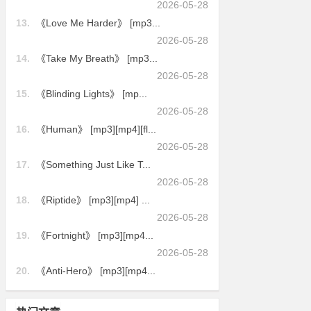
2026-05-28
13.
《Love Me Harder》 [mp3...
2026-05-28
14.
《Take My Breath》 [mp3...
2026-05-28
15.
《Blinding Lights》 [mp...
2026-05-28
16.
《Human》 [mp3][mp4][fl...
2026-05-28
17.
《Something Just Like T...
2026-05-28
18.
《Riptide》 [mp3][mp4] ...
2026-05-28
19.
《Fortnight》 [mp3][mp4...
2026-05-28
20.
《Anti-Hero》 [mp3][mp4...