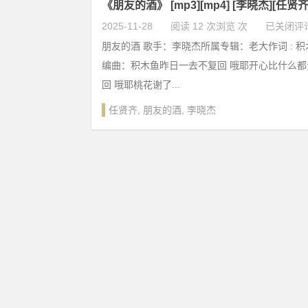
《朋友的酒》 [mp3][mp4] [李晓杰][任贤
2025-11-28
阅读 12 次浏览 次
已关闭评
朋友的酒 歌手：李晓杰所属专辑：老大作词 : 积木
编曲：积木鱼昨日一去不复回 哦耶开心比什么
回 哦耶桃花谢了...
任贤齐
,
朋友的酒
,
李晓杰