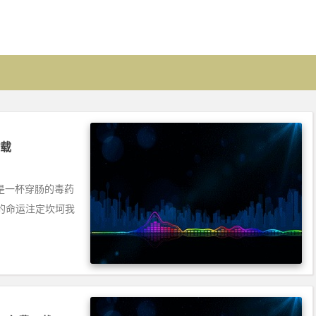
下载
爱是一杯穿肠的毒药
的命运注定坎坷我