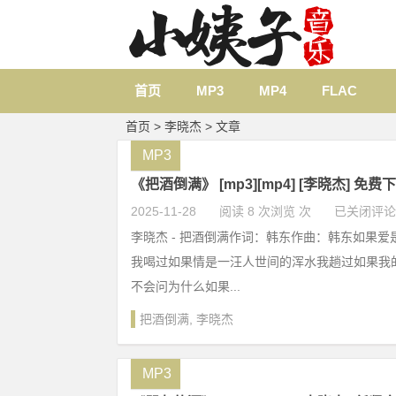
首页
MP3
MP4
FLAC
首页
> 李晓杰 > 文章
MP3
《把酒倒满》 [mp3][mp4] [李晓杰] 免费
2025-11-28
阅读 8 次浏览 次
已关闭评论
李晓杰 - 把酒倒满作词：韩东作曲：韩东如果
我喝过如果情是一汪人世间的浑水我趟过如果我
不会问为什么如果...
把酒倒满
,
李晓杰
MP3