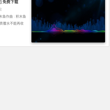
齐] 免费下载
论
鱼作曲 : 积木鱼
都贵覆水不能再收