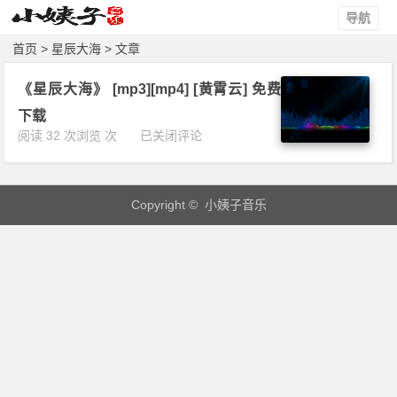
导航
首页
> 星辰大海 > 文章
《星辰大海》 [mp3][mp4] [黄霄云] 免费
下载
《星
阅读 32 次浏览 次
已关闭评论
辰
大
海》
Copyright © 小姨子音乐
[m
p
3]
[m
p
4]
[黄
霄
云]
免
费