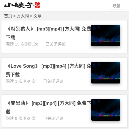
导航
首页
> 方大同 > 文章
《‌特别的人‌》 [mp3][mp4] [方大同] 免费
下载
《‌特
阅读 15 次浏览 次
已关闭评论
别
的
人‌》
《Love Song》 [mp3][mp4] [方大同] 免
[m
p
费下载
3]
《L
阅读 3 次浏览 次
已关闭评论
[m
o
p
v
4]
e
[方
《麦恩莉》 [mp3][mp4] [方大同] 免费下
S
大
o
载
同]
n
《麦
阅读 8 次浏览 次
已关闭评论
免
g》
恩
费
[m