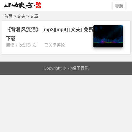
导航
首页
> 文夫 > 文章
《背着风流泪》 [mp3][mp4] [文夫] 免费
下载
《背
阅读 7 次浏览 次
已关闭评论
着
风
流
Copyright © 小姨子音乐
泪》
[m
p
3]
[m
p
4]
[文
夫]
免
费