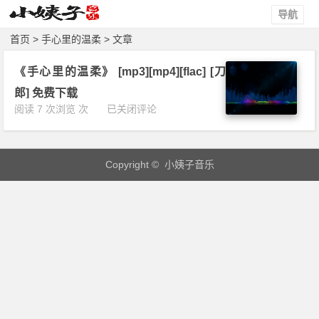
导航
首页
> 手心里的温柔 > 文章
《手心里的温柔》 [mp3][mp4][flac] [刀
郎] 免费下载
《手
阅读 7 次浏览 次
已关闭评论
心
里
的
Copyright © 小姨子音乐
温
柔》
[m
p
3]
[m
p
4]
[f
l
a