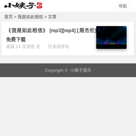
导航
首页
> 我是如此相信 > 文章
《我是如此相信》 [mp3][mp4] [周杰伦]
免费下载
《我
阅读 14 次浏览 次
已关闭评论
是
如
此
Copyright © 小姨子音乐
相
信》
[m
p
3]
[m
p
4]
[周
杰
伦]