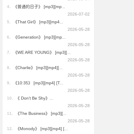
4.
《普通的日子》 [mp3][mp...
2026-07-02
5.
《That Girl》 [mp3][mp4...
2026-05-28
6.
《Generation》 [mp3][mp...
2026-05-28
7.
《WE ARE YOUNG》 [mp3][...
2026-05-28
8.
《Charlie》 [mp3][mp4][...
2026-05-28
9.
《10:35》 [mp3][mp4] [T...
2026-05-28
10.
《 Don’t Be Shy》...
2026-05-28
11.
《The Business》 [mp3][...
2026-05-28
12.
《Monody》 [mp3][mp4] [...