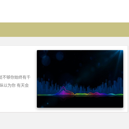
就不够你始终有千
纵以为你 有天会