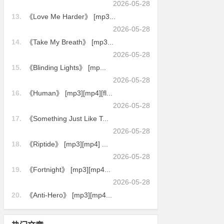
2026-05-28
13.
《Love Me Harder》 [mp3...
2026-05-28
14.
《Take My Breath》 [mp3...
2026-05-28
15.
《Blinding Lights》 [mp...
2026-05-28
16.
《Human》 [mp3][mp4][fl...
2026-05-28
17.
《Something Just Like T...
2026-05-28
18.
《Riptide》 [mp3][mp4] ...
2026-05-28
19.
《Fortnight》 [mp3][mp4...
2026-05-28
20.
《Anti-Hero》 [mp3][mp4...