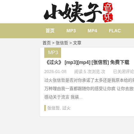
首页
MP3
MP4
FLAC
首页
> 张信哲 > 文章
MP3
《过火》 [mp3][mp4] [张信哲] 免费下载
2026-01-08
阅读 5 次浏览 次
已关闭评论
过火张信哲是否对你承诺了太多还是我原本给的
万种理由我一直都跟随你的感受让你疯 让你去放
感动关于流言 我装...
张信哲
,
过火