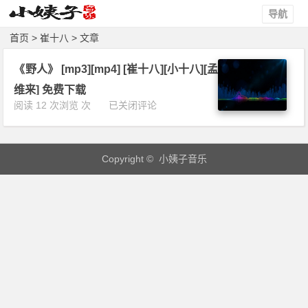
导航
首页
> 崔十八 > 文章
《野人》 [mp3][mp4] [崔十八][小十八][孟
维来] 免费下载
《野
阅读 12 次浏览 次
已关闭评论
人》
[m
p
Copyright © 小姨子音乐
3]
[m
p
4]
[崔
十
八]
[小
十
八]
[孟