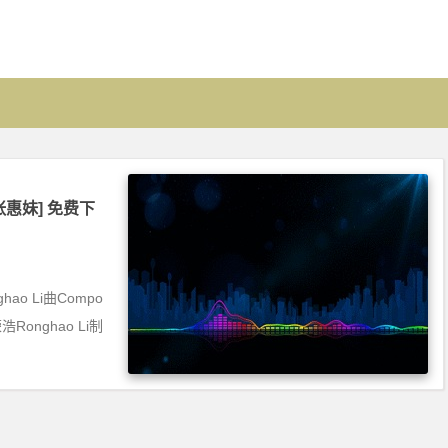
][张惠妹] 免费下
ao Li曲Compo
浩Ronghao Li制