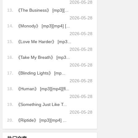
2026-05-28
13.
《The Business》 [mp3][...
2026-05-28
14.
《Monody》 [mp3][mp4] [...
2026-05-28
15.
《Love Me Harder》 [mp3...
2026-05-28
16.
《Take My Breath》 [mp3...
2026-05-28
17.
《Blinding Lights》 [mp...
2026-05-28
18.
《Human》 [mp3][mp4][fl...
2026-05-28
19.
《Something Just Like T...
2026-05-28
20.
《Riptide》 [mp3][mp4] ...