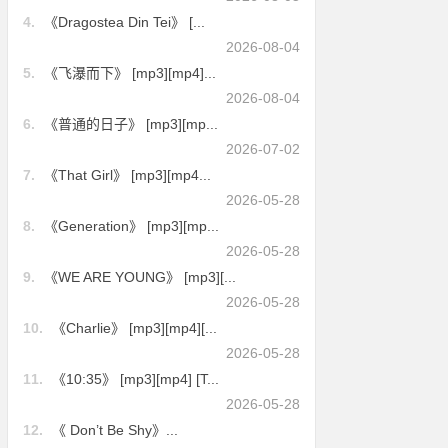
4.
《Dragostea Din Tei》 [...
2026-08-04
5.
《飞瀑而下》 [mp3][mp4]...
2026-08-04
6.
《普通的日子》 [mp3][mp...
2026-07-02
7.
《That Girl》 [mp3][mp4...
2026-05-28
8.
《Generation》 [mp3][mp...
2026-05-28
9.
《WE ARE YOUNG》 [mp3][...
2026-05-28
10.
《Charlie》 [mp3][mp4][...
2026-05-28
11.
《10:35》 [mp3][mp4] [T...
2026-05-28
12.
《 Don’t Be Shy》...