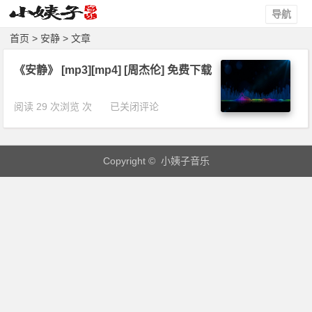
导航
首页
> 安静 > 文章
《安静》 [mp3][mp4] [周杰伦] 免费下载
《安
阅读 29 次浏览 次
已关闭评论
静》
[m
p
Copyright © 小姨子音乐
3]
[m
p
4]
[周
杰
伦]
免
费
下
载