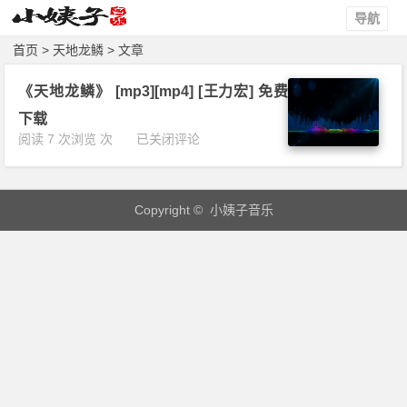
导航
首页
> 天地龙鳞 > 文章
《天地龙鳞》 [mp3][mp4] [王力宏] 免费
下载
《天
阅读 7 次浏览 次
已关闭评论
地
龙
鳞》
Copyright © 小姨子音乐
[m
p
3]
[m
p
4]
[王
力
宏]
免
费