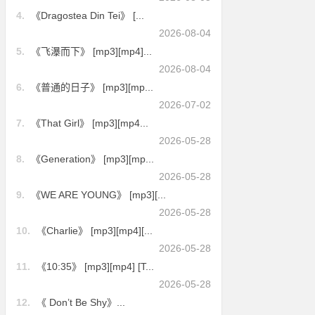
4.
《Dragostea Din Tei》 [...
2026-08-04
5.
《飞瀑而下》 [mp3][mp4]...
2026-08-04
6.
《普通的日子》 [mp3][mp...
2026-07-02
7.
《That Girl》 [mp3][mp4...
2026-05-28
8.
《Generation》 [mp3][mp...
2026-05-28
9.
《WE ARE YOUNG》 [mp3][...
2026-05-28
10.
《Charlie》 [mp3][mp4][...
2026-05-28
11.
《10:35》 [mp3][mp4] [T...
2026-05-28
12.
《 Don’t Be Shy》...