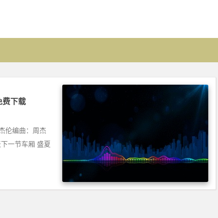
] 免费下载
：周杰伦编曲：周杰
下一节车厢 盛夏