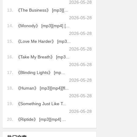
2026-05-28
13.
《The Business》 [mp3][...
2026-05-28
14.
《Monody》 [mp3][mp4] [...
2026-05-28
15.
《Love Me Harder》 [mp3...
2026-05-28
16.
《Take My Breath》 [mp3...
2026-05-28
17.
《Blinding Lights》 [mp...
2026-05-28
18.
《Human》 [mp3][mp4][fl...
2026-05-28
19.
《Something Just Like T...
2026-05-28
20.
《Riptide》 [mp3][mp4] ...