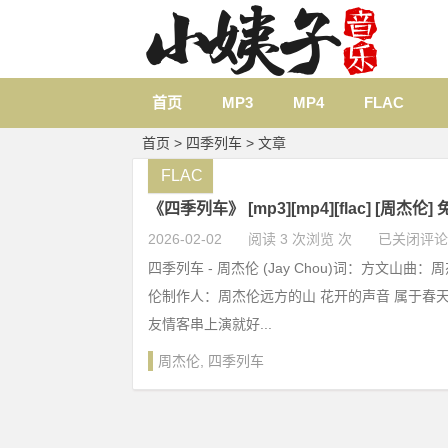
首页
MP3
MP4
FLAC
首页
> 四季列车 > 文章
FLAC
《四季列车》 [mp3][mp4][flac] [周杰伦
2026-02-02
阅读 3 次浏览 次
已关闭评论
四季列车 - 周杰伦 (Jay Chou)词：方文山曲
伦制作人：周杰伦远方的山 花开的声音 属于春天
友情客串上演就好...
周杰伦
,
四季列车