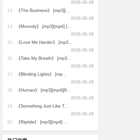
2026-05-28
13.
《The Business》 [mp3][...
2026-05-28
14.
《Monody》 [mp3][mp4] [...
2026-05-28
15.
《Love Me Harder》 [mp3...
2026-05-28
16.
《Take My Breath》 [mp3...
2026-05-28
17.
《Blinding Lights》 [mp...
2026-05-28
18.
《Human》 [mp3][mp4][fl...
2026-05-28
19.
《Something Just Like T...
2026-05-28
20.
《Riptide》 [mp3][mp4] ...