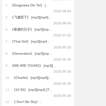
4.
《Dragostea Din Tei》 [...
2026-08-04
5.
《飞瀑而下》 [mp3][mp4]...
2026-08-04
6.
《普通的日子》 [mp3][mp...
2026-07-02
7.
《That Girl》 [mp3][mp4...
2026-05-28
8.
《Generation》 [mp3][mp...
2026-05-28
9.
《WE ARE YOUNG》 [mp3][...
2026-05-28
10.
《Charlie》 [mp3][mp4][...
2026-05-28
11.
《10:35》 [mp3][mp4] [T...
2026-05-28
12.
《 Don’t Be Shy》...