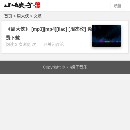
导航
首页
> 周大侠 > 文章
《周大侠》 [mp3][mp4][flac] [周杰伦] 免
费下载
《周
阅读 3 次浏览 次
已关闭评论
大
侠》
[m
Copyright © 小姨子音乐
p
3]
[m
p
4]
[f
l
a
c]
[周
杰