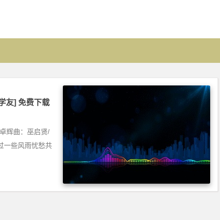
[张学友] 免费下载
：刘卓辉曲：巫启贤/
过一些风雨忧愁共