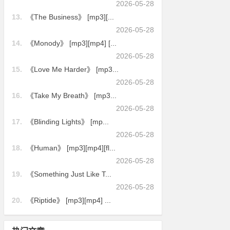
2026-05-28
13.
《The Business》 [mp3][...
2026-05-28
14.
《Monody》 [mp3][mp4] [...
2026-05-28
15.
《Love Me Harder》 [mp3...
2026-05-28
16.
《Take My Breath》 [mp3...
2026-05-28
17.
《Blinding Lights》 [mp...
2026-05-28
18.
《Human》 [mp3][mp4][fl...
2026-05-28
19.
《Something Just Like T...
2026-05-28
20.
《Riptide》 [mp3][mp4] ...