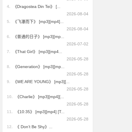
4.
《Dragostea Din Tei》 [...
2026-08-04
5.
《飞瀑而下》 [mp3][mp4]...
2026-08-04
6.
《普通的日子》 [mp3][mp...
2026-07-02
7.
《That Girl》 [mp3][mp4...
2026-05-28
8.
《Generation》 [mp3][mp...
2026-05-28
9.
《WE ARE YOUNG》 [mp3][...
2026-05-28
10.
《Charlie》 [mp3][mp4][...
2026-05-28
11.
《10:35》 [mp3][mp4] [T...
2026-05-28
12.
《 Don’t Be Shy》...