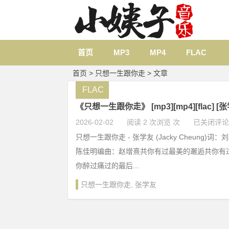
首页
MP3
MP4
FLAC
首页
> 只想一生跟你走 > 文章
FLAC
《只想一生跟你走》 [mp3][mp4][flac] 
2026-02-02
阅读 2 次浏览 次
已关闭评论
只想一生跟你走 - 张学友 (Jacky Cheung)词
陈佳明编曲：赵增熹共你有过最美的邂逅共你有
你醉过痛过的最后...
只想一生跟你走
,
张学友