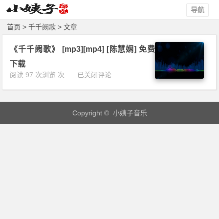
导航
首页
> 千千阙歌 > 文章
《千千阙歌》 [mp3][mp4] [陈慧娴] 免费
下载
《千
阅读 97 次浏览 次
已关闭评论
千
阙
歌》
Copyright © 小姨子音乐
[m
p
3]
[m
p
4]
[陈
慧
娴]
免
费