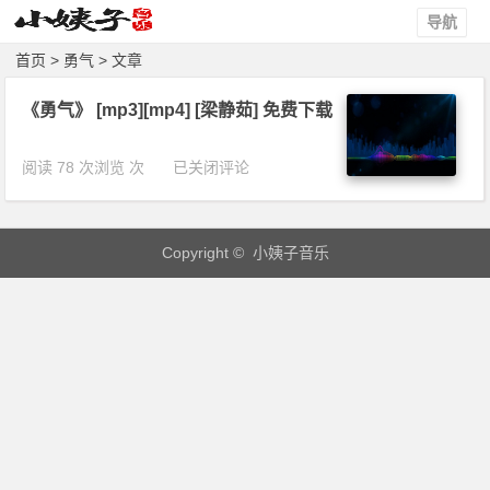
导航
首页
> 勇气 > 文章
《勇气》 [mp3][mp4] [梁静茹] 免费下载
《勇
阅读 78 次浏览 次
已关闭评论
气》
[m
p
Copyright © 小姨子音乐
3]
[m
p
4]
[梁
静
茹]
免
费
下
载