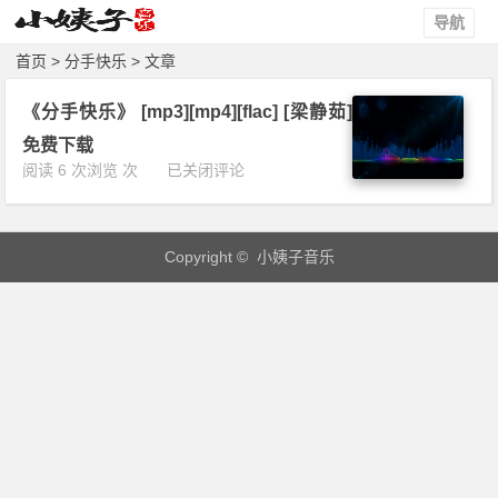
导航
首页
> 分手快乐 > 文章
《分手快乐》 [mp3][mp4][flac] [梁静茹]
免费下载
《分
阅读 6 次浏览 次
已关闭评论
手
快
乐》
Copyright © 小姨子音乐
[m
p
3]
[m
p
4]
[f
l
a
c]
[梁