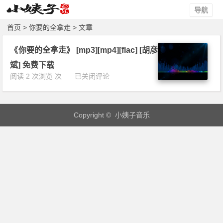
导航
首页
> 你要的全拿走 > 文章
《你要的全拿走》 [mp3][mp4][flac] [胡彦
斌] 免费下载
《你
阅读 2 次浏览 次
已关闭评论
要
的
全
Copyright © 小姨子音乐
拿
走》
[m
p
3]
[m
p
4]
[f
l
a