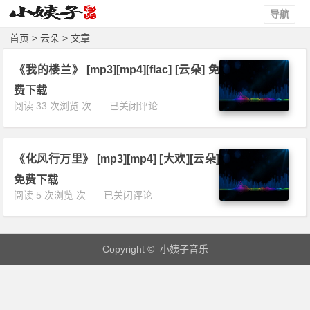
导航
首页
> 云朵 > 文章
《我的楼兰》 [mp3][mp4][flac] [云朵] 免
费下载
《我
阅读 33 次浏览 次
已关闭评论
的
楼
兰》
《化风行万里》 [mp3][mp4] [大欢][云朵]
[m
p
免费下载
3]
《化
阅读 5 次浏览 次
已关闭评论
[m
风
p
行
4]
万
[f
Copyright © 小姨子音乐
里》
l
[m
a
p
c]
3]
[云
[m