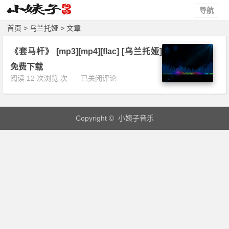
导航
首页
> 乌兰托娅 > 文章
《套马杆》 [mp3][mp4][flac] [乌兰托娅]
免费下载
《套
阅读 12 次浏览 次
已关闭评论
马
杆》
[m
Copyright © 小姨子音乐
p
3]
[m
p
4]
[f
l
a
c]
[乌
兰