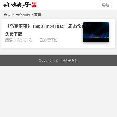
导航
首页
> 乌克丽丽 > 文章
《乌克丽丽》 [mp3][mp4][flac] [周杰伦]
免费下载
《乌
阅读 8 次浏览 次
已关闭评论
克
丽
丽》
Copyright © 小姨子音乐
[m
p
3]
[m
p
4]
[f
l
a
c]
[周