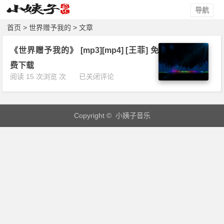
导航
首页
> 世界赠予我的 > 文章
《世界赠予我的》 [mp3][mp4] [王菲] 免
费下载
《世
阅读 15 次浏览 次
已关闭评论
界
赠
予
Copyright © 小姨子音乐
我
的》
[m
p
3]
[m
p
4]
[王
菲]
免