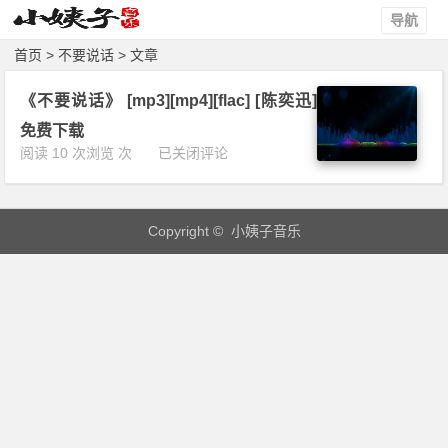
导航
首页
> 不要说话 > 文章
《不要说话》 [mp3][mp4][flac] [陈奕迅]
免费下载
《不
阅读 10 次浏览 次
已关闭评论
要
说
话》
Copyright © 小姨子音乐
[m
p
3]
[m
p
4]
[f
l
a
c]
[陈